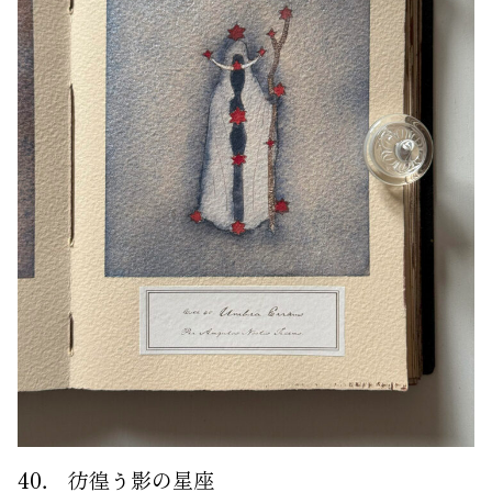
40． 彷徨う影の星座